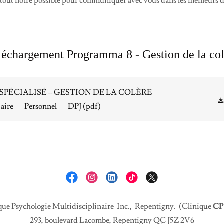
tout notre possible pour communiquer avec vous dans les meilleurs 
léchargement Programma 8 - Gestion de la col
PÉCIALISÉ – GESTION DE LA COLÈRE
ciaire — Personnel — DPJ
(pdf)
ue Psychologie Multidisciplinaire Inc., Repentigny. (Clinique
C
293, boulevard Lacombe, Repentigny QC J5Z 2V6