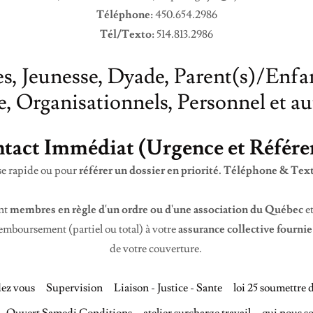
Téléphone:
450.654.2986
Tél/Texto:
514.813.2986
s, Jeunesse, Dyade, Parent(s)/Enfant
e, Organisationnels, Personnel et au
tact Immédiat (Urgence et Référe
e rapide ou pour
référer un dossier en priorité. Téléphone & Text
nt
membres en règle d'un ordre ou d'une association du Québec
et
emboursement (partiel ou total) à votre
assurance collective fourni
de votre couverture.
dez vous
Supervision
Liaison - Justice - Sante
loi 25 soumettre