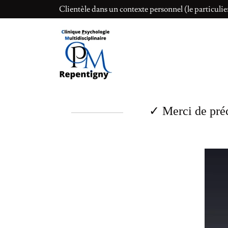
Clientèle dans un contexte personnel (le particuli
✓ Merci de préc