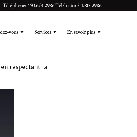
Téléphone:
450.654.2986
Tél/texto:
514.813.2986
dez-vous
Services
En savoir plus
en respectant la