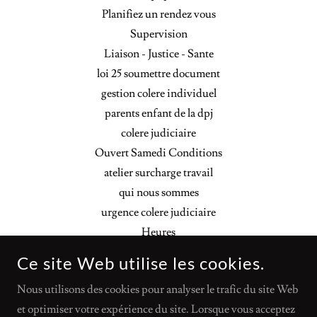
Planifiez un rendez vous
Supervision
Liaison - Justice - Sante
loi 25 soumettre document
gestion colere individuel
parents enfant de la dpj
colere judiciaire
Ouvert Samedi Conditions
atelier surcharge travail
qui nous sommes
urgence colere judiciaire
Heures
Textez nous clinique CPM
Ce site Web utilise les cookies.
Informations rendez vous
Nous utilisons des cookies pour analyser le trafic du site Web
logo
et optimiser votre expérience du site. Lorsque vous acceptez
psychologie quebec emploi